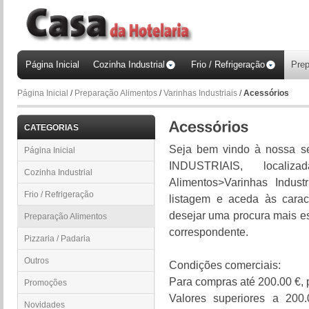
Página Inicial
Cozinha Industrial
Frio / Refrigeração
Prep
Página Inicial
/
Preparação Alimentos
/
Varinhas Industriais
/
Acessórios
CATEGORIAS
Seja bem vindo à nossa
Página Inicial
INDUSTRIAIS, locali
Cozinha Industrial
Alimentos>Varinhas Industr
Frio / Refrigeração
listagem e aceda às caract
desejar uma procura mais esp
Preparação Alimentos
correspondente.
Pizzaria / Padaria
Outros
Condições comerciais:
Para compras até 200.00 €, 
Promoções
Valores superiores a 200
Novidades