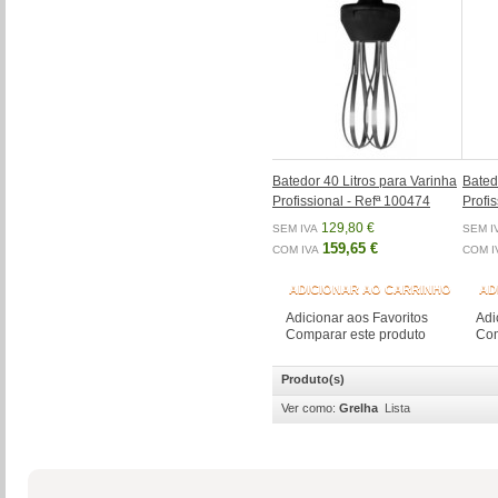
Batedor 40 Litros para Varinha
Bated
Profissional - Refª 100474
Profi
129,80 €
SEM IVA
SEM I
159,65 €
COM IVA
COM I
ADICIONAR AO CARRINHO
AD
Adicionar aos Favoritos
Adi
Comparar este produto
Com
Produto(s)
Ver como:
Grelha
Lista