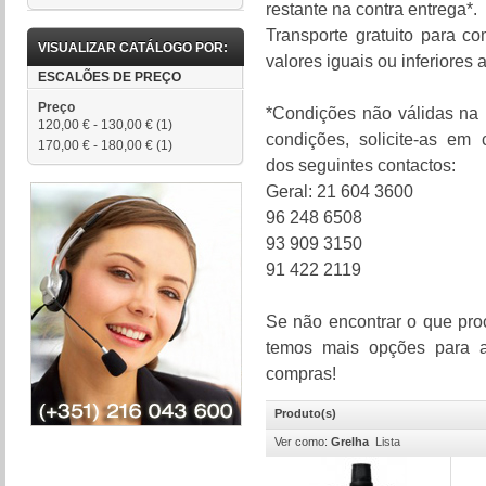
restante na contra entrega*.
Transporte gratuito para co
VISUALIZAR CATÁLOGO POR:
valores iguais ou inferiores
ESCALÕES DE PREÇO
Preço
*Condições não válidas na l
120,00 €
-
130,00 €
(1)
condições, solicite-as em
170,00 €
-
180,00 €
(1)
dos seguintes contactos:
Geral: 21 604 3600
96 248 6508
93 909 3150
91 422 2119
Se não encontrar o que pro
temos mais opções para a
compras!
Produto(s)
Ver como:
Grelha
Lista