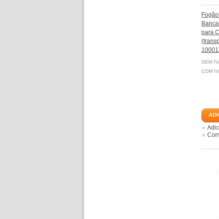
Fogão 
Banca
para C
(transp
10001
SEM IV
COM IV
ADI
Adic
Comp