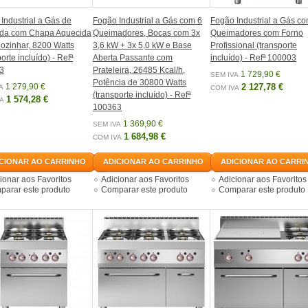
Industrial a Gás de
Fogão Industrial a Gás com 6
Fogão Industrial a Gás co
da com Chapa Aquecida
Queimadores, Bocas com 3x
Queimadores com Forno
ozinhar, 8200 Watts
3,6 kW + 3x 5,0 kW e Base
Profissional (transporte
orte incluído) - Refª
Aberta Passante com
incluído) - Refª 100003
3
Prateleira, 26485 Kcal/h,
1 729,90 €
SEM IVA
Potência de 30800 Watts
1 279,90 €
2 127,78 €
A
COM IVA
(transporte incluído) - Refª
1 574,28 €
A
100363
1 369,90 €
SEM IVA
1 684,98 €
COM IVA
CIONAR AO CARRINHO
ADICIONAR AO CARRINHO
ADICIONAR AO CARRI
ionar aos Favoritos
Adicionar aos Favoritos
Adicionar aos Favoritos
arar este produto
Comparar este produto
Comparar este produto