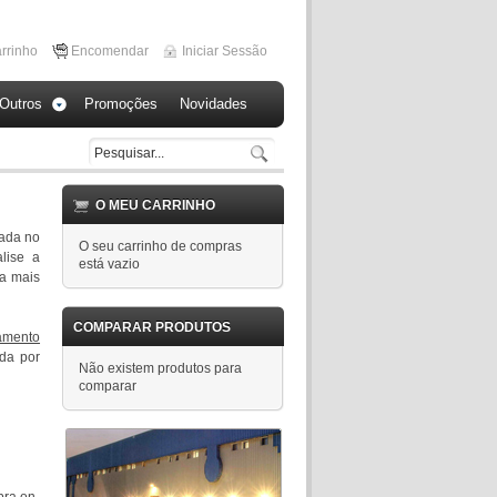
rrinho
Encomendar
Iniciar Sessão
Outros
Promoções
Novidades
O MEU CARRINHO
ada no
O seu carrinho de compras
alise a
está vazio
ra mais
COMPARAR PRODUTOS
çamento
da por
Não existem produtos para
comparar