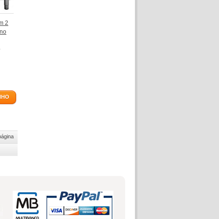
m 2
rno
NHO
página