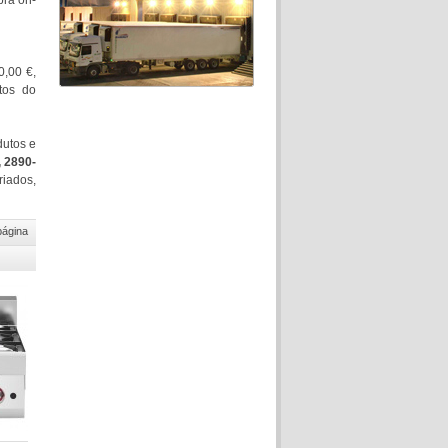
pra on-
0,00 €,
tos do
dutos e
, 2890-
iados,
página