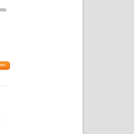
res,
NHO