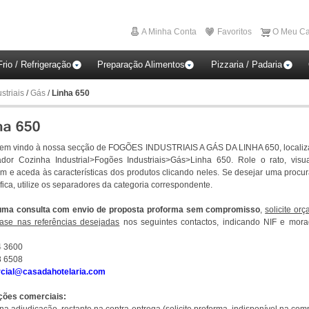
A Minha Conta
Favoritos
O Meu Ca
Frio / Refrigeração
Preparação Alimentos
Pizzaria / Padaria
striais
/
Gás
/
Linha 650
bem vindo à nossa secção de FOGÕES INDUSTRIAIS A GÁS DA LINHA 650, localiz
dor Cozinha Industrial>Fogões Industriais>Gás>Linha 650. Role o rato, visu
em e aceda às características dos produtos clicando neles. Se desejar uma procu
fica, utilize os separadores da categoria correspondente.
uma consulta com envio de proposta proforma sem compromisso
,
solicite or
ase nas referências desejadas
nos seguintes contactos, indicando NIF e mora
4 3600
8 6508
cial@casadahotelaria.com
ções comerciais: