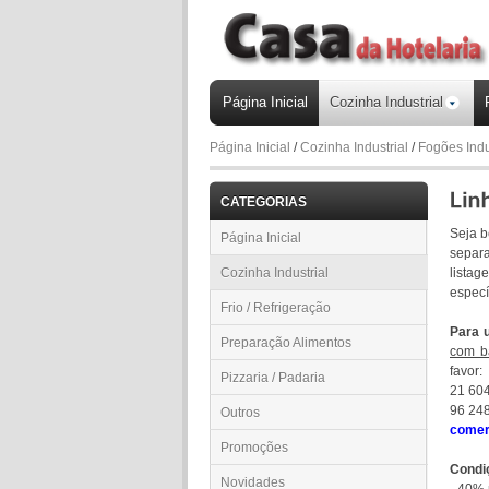
Página Inicial
Cozinha Industrial
Página Inicial
/
Cozinha Industrial
/
Fogões Indu
CATEGORIAS
Seja 
Página Inicial
separa
Cozinha Industrial
listag
especí
Frio / Refrigeração
Para 
Preparação Alimentos
com b
favor:
Pizzaria / Padaria
21 60
96 24
Outros
comer
Promoções
Condi
Novidades