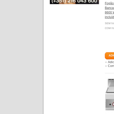
Fogão 
Banca
8600 W
incluí
SEM IV
COM IV
ADI
Adic
Comp