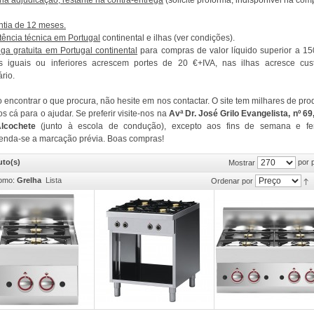
a adjudicação, restante na contra-entrega
(solicite proforma, indisponível na com
ntia de 12 meses.
tência técnica em Portugal
continental e ilhas (ver condições).
ega gratuita em Portugal continental
para compras de valor líquido superior a 15
es iguais ou inferiores acrescem portes de 20 €+IVA, nas ilhas acresce cus
ário.
 encontrar o que procura, não hesite em nos contactar. O site tem milhares de pro
s cá para o ajudar. Se preferir visite-nos na
Avª Dr. José Grilo Evangelista, nº 69
lcochete
(junto à escola de condução), excepto aos fins de semana e fer
nda-se a marcação prévia. Boas compras!
uto(s)
por 
Mostrar
omo:
Grelha
Lista
Ordenar por