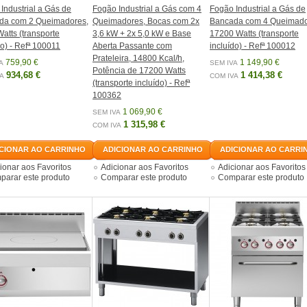
Industrial a Gás de
Fogão Industrial a Gás com 4
Fogão Industrial a Gás de
da com 2 Queimadores,
Queimadores, Bocas com 2x
Bancada com 4 Queimado
atts (transporte
3,6 kW + 2x 5,0 kW e Base
17200 Watts (transporte
do) - Refª 100011
Aberta Passante com
incluído) - Refª 100012
Prateleira, 14800 Kcal/h,
759,90 €
1 149,90 €
A
SEM IVA
Potência de 17200 Watts
934,68 €
1 414,38 €
A
COM IVA
(transporte incluído) - Refª
100362
1 069,90 €
SEM IVA
1 315,98 €
COM IVA
CIONAR AO CARRINHO
ADICIONAR AO CARRINHO
ADICIONAR AO CARRI
ionar aos Favoritos
Adicionar aos Favoritos
Adicionar aos Favoritos
arar este produto
Comparar este produto
Comparar este produto