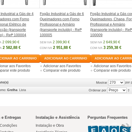
Industrial a Gás de 4
Fogão Industrial a Gás de 6
Fogão Industrial a Gás co
adores com Forno
Queimadores com Forno
Queimadores, Chapa, Fo
sional Elétrico de
Profissional e Armário
Profissional e Armário
ção (transporte
(transporte incluído) - Refª
(transporte incluído) - Refª
do) - Refª 100004
100005
100009
2 099,90 €
2 399,90 €
2 649,90 €
A
SEM IVA
SEM IVA
2 582,88 €
2 951,88 €
3 259,38 €
A
COM IVA
COM IVA
CIONAR AO CARRINHO
ADICIONAR AO CARRINHO
ADICIONAR AO CARRI
ionar aos Favoritos
Adicionar aos Favoritos
Adicionar aos Favoritos
arar este produto
Comparar este produto
Comparar este produto
uto(s)
por 
Mostrar
omo:
Grelha
Lista
Ordenar por
 e Entregas
Instalação e Assistência
Perguntas Frequentes
 Condições
Instalação e Obra