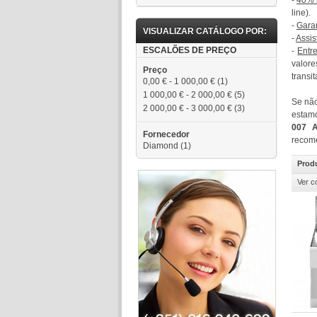
-
40% n
line).
-
Gara
VISUALIZAR CATÁLOGO POR:
-
Assis
ESCALÕES DE PREÇO
-
Entr
valor
Preço
transit
0,00 €
-
1 000,00 €
(1)
1 000,00 €
-
2 000,00 €
(5)
Se não
2 000,00 €
-
3 000,00 €
(3)
estamo
007 A
Fornecedor
recome
Diamond
(1)
Prod
Ver c