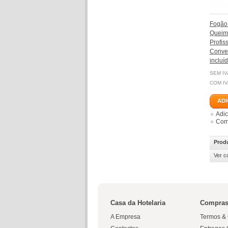
Fogão 
Queim
Profis
Convec
incluí
SEM IV
COM IV
ADI
Adic
Comp
Prod
Ver c
Casa da Hotelaria
Compras
A Empresa
Termos &