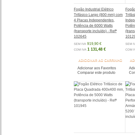
Fogão Industrial Elétrico
Fogão 
Trifásico Largo (800 mm) com
Trifá
4 Placas Independentes,
Indep
Potência de 6000 Watts
Potên
(transporte incluído) - Refª
(trans
102645
1012
919,90 €
SEM IVA
SEM I
1 131,48 €
COM IVA
COM I
ADICIONAR AO CARRINHO
AD
Adicionar aos Favoritos
Adi
Comparar este produto
Com