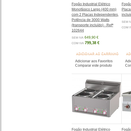
Fogão Industrial Elétrico
Fogão 
Monofásico Largo (400 mm)
Placa
com 2 Placas Independentes,
inclu
Potência de 3000 Watts
SEM I
(transporte incluído) - Refª
COM I
102644
649,90 €
SEM IVA
799,38 €
COM IVA
ADICIONAR AO CARRINHO
AD
Adicionar aos Favoritos
Adi
Comparar este produto
Com
Fogão Industrial Elétrico
Fogão 