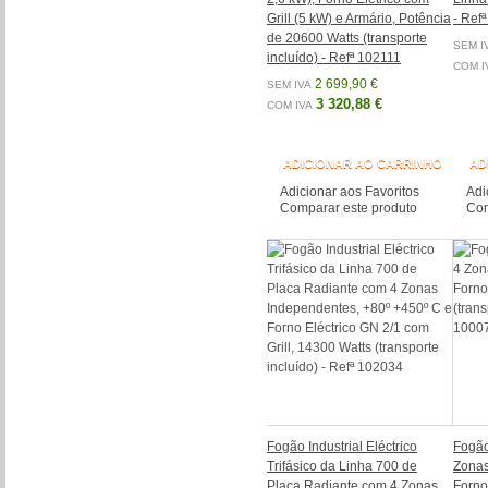
Grill (5 kW) e Armário, Potência
- Ref
de 20600 Watts (transporte
SEM I
incluído) - Refª 102111
COM I
2 699,90 €
SEM IVA
3 320,88 €
COM IVA
ADICIONAR AO CARRINHO
AD
Adicionar aos Favoritos
Adi
Comparar este produto
Com
Fogão Industrial Eléctrico
Fogão 
Trifásico da Linha 700 de
Zonas
Placa Radiante com 4 Zonas
Forno