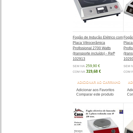
Fogão de Indução Elétrico com
Fogão
Placa Vitrocerâmica
Placa
Profissional 2700 Watts
Profi
(transporte incluído) - Refª
(trans
102913
1029
259,90 €
SEM IVA
SEM I
319,68 €
COM IVA
COM I
ADICIONAR AO CARRINHO
AD
Adicionar aos Favoritos
Adi
Comparar este produto
Com