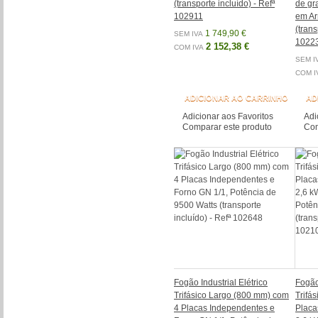
(transporte incluído) - Refª
de gr
102911
em Ar
(trans
1 749,90 €
SEM IVA
1022
2 152,38 €
COM IVA
SEM I
COM I
ADICIONAR AO CARRINHO
AD
Adicionar aos Favoritos
Adi
Comparar este produto
Com
Fogão Industrial Elétrico
Fogão 
Trifásico Largo (800 mm) com
Trifá
4 Placas Independentes e
Placa