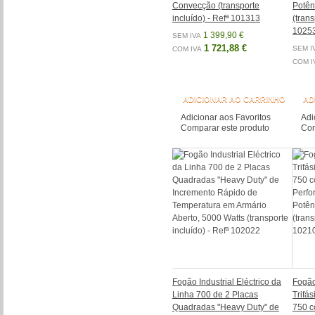
Convecção (transporte
Potên
incluído) - Refª 101313
(trans
1025
1 399,90 €
SEM IVA
1 721,88 €
SEM I
COM IVA
COM I
ADICIONAR AO CARRINHO
AD
Adicionar aos Favoritos
Adi
Comparar este produto
Com
Fogão Industrial Eléctrico da
Fogão 
Linha 700 de 2 Placas
Trifá
Quadradas "Heavy Duty" de
750 c