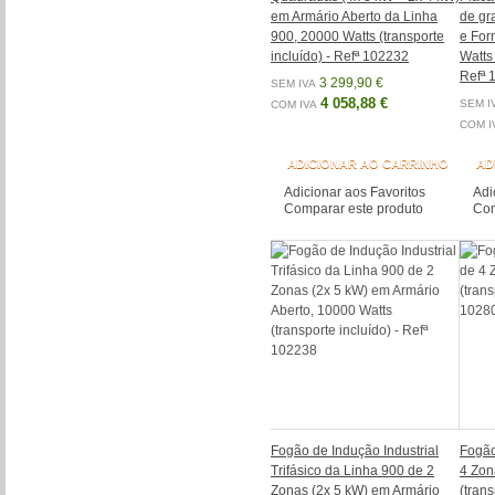
em Armário Aberto da Linha
de gr
900, 20000 Watts (transporte
e For
incluído) - Refª 102232
Watts 
Refª 
3 299,90 €
SEM IVA
4 058,88 €
SEM I
COM IVA
COM I
ADICIONAR AO CARRINHO
AD
Adicionar aos Favoritos
Adi
Comparar este produto
Com
Fogão de Indução Industrial
Fogão
Trifásico da Linha 900 de 2
4 Zon
Zonas (2x 5 kW) em Armário
(trans