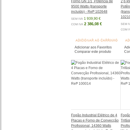
Forno GN 1/1, Potência de
2,6 k
9500 Watts (transporte
Potên
incluído) - Refª 102648
(trans
1021
1 939,90 €
SEM IVA
2 386,08 €
SEM I
COM IVA
COM I
ADICIONAR AO CARRINHO
AD
Adicionar aos Favoritos
Adi
Comparar este produto
Com
Fogão Industrial Elétrico de 4
Fogão
Placas e Forno de Convecção
Trifá
Profissional, 14360 Watts
Profi