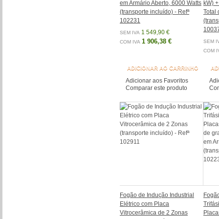
em Armário Aberto, 6000 Watts
kW) +
(transporte incluído) - Refª
Total
102231
(trans
1003
1 549,90 €
SEM IVA
1 906,38 €
SEM I
COM IVA
COM I
ADICIONAR AO CARRINHO
AD
Adicionar aos Favoritos
Adi
Comparar este produto
Com
Fogão de Indução Industrial
Fogão 
Elétrico com Placa
Trifá
Vitrocerâmica de 2 Zonas
Placa