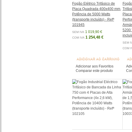
Fogão Elétrico Trifásico de
Fogão 
Placa Quadrada 400x400 mm,
Trifá
Potência de 5000 Watts
Placa
(transporte incluído) - Refª
Perfo
101945
Armár
5200 
1 019,90 €
SEM IVA
inclu
1 254,48 €
COM IVA
SEM I
COM I
ADICIONAR AO CARRINHO
AD
Adicionar aos Favoritos
Adi
Comparar este produto
Com