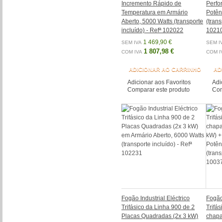
Incremento Rápido de
Perfo
Temperatura em Armário
Potên
Aberto, 5000 Watts (transporte
(trans
incluído) - Refª 102022
1021
1 469,90 €
SEM IVA
SEM I
1 807,98 €
COM IVA
COM I
ADICIONAR AO CARRINHO
AD
Adicionar aos Favoritos
Adi
Comparar este produto
Com
Fogão Industrial Eléctrico
Fogão 
Trifásico da Linha 900 de 2
Trifá
Placas Quadradas (2x 3 kW)
chapa