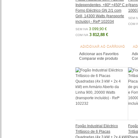
Independentes, +80º +450º C e
(trans
Forno Eléctrico GN 2/1 com
1000
Grill, 14300 Watts (transporte
SEM I
incluído) - Refª 102034
COM I
3 099,90 €
SEM IVA
3 812,88 €
COM IVA
ADICIONAR AO CARRINHO
AD
Adicionar aos Favoritos
Adi
Comparar este produto
Com
Fogão Industrial Eléctrico
Fogão 
Trifásico de 6 Placas
Trifá
Quadradas (4x 3 kW + 2x 4 kW)
Placa