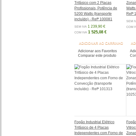
Trifásico com 2 Placas
Zonas
Profissionais, Potência de
Watts 
5200 Watts (transporte
Refª 
incluído) - Refª 100081
SEM I
1 239,90 €
SEM IVA
COM I
1 525,08 €
COM IVA
ADICIONAR AO CARRINHO
AD
Adicionar aos Favoritos
Adi
Comparar este produto
Com
Fogão Industrial Elétrico
Fogão
Trifásico de 4 Placas
Vitro
Independentes com Forno de
Zonas