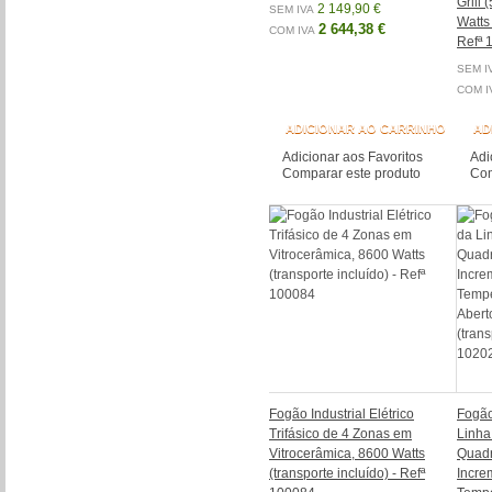
Grill
2 149,90 €
SEM IVA
Watts 
2 644,38 €
COM IVA
Refª 
SEM I
COM I
ADICIONAR AO CARRINHO
AD
Adicionar aos Favoritos
Adi
Comparar este produto
Com
Fogão Industrial Elétrico
Fogão
Trifásico de 4 Zonas em
Linha
Vitrocerâmica, 8600 Watts
Quadr
(transporte incluído) - Refª
Incre