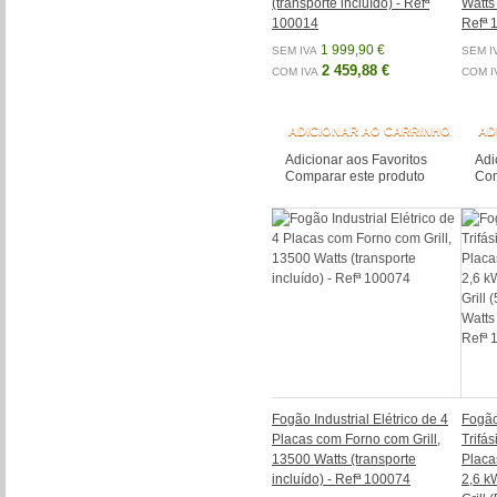
(transporte incluído) - Refª
Watts 
100014
Refª 
1 999,90 €
SEM IVA
SEM I
2 459,88 €
COM IVA
COM I
ADICIONAR AO CARRINHO
AD
Adicionar aos Favoritos
Adi
Comparar este produto
Com
Fogão Industrial Elétrico de 4
Fogão 
Placas com Forno com Grill,
Trifá
13500 Watts (transporte
Placa
incluído) - Refª 100074
2,6 k