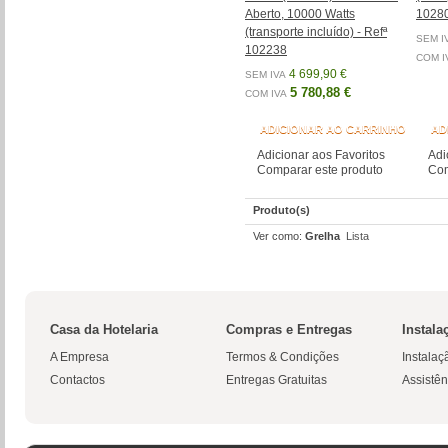
Aberto, 10000 Watts
1028
(transporte incluído) - Refª
SEM I
102238
COM I
4 699,90 €
SEM IVA
5 780,88 €
COM IVA
ADICIONAR AO CARRINHO
AD
Adicionar aos Favoritos
Adi
Comparar este produto
Com
Produto(s)
Ver como:
Grelha
Lista
Casa da Hotelaria
Compras e Entregas
Instala
A Empresa
Termos & Condições
Instalaç
Contactos
Entregas Gratuitas
Assistên