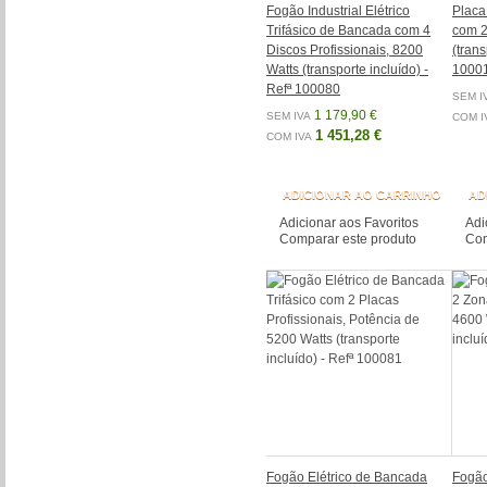
Fogão Industrial Elétrico
Placa
Trifásico de Bancada com 4
com 2
Discos Profissionais, 8200
(trans
Watts (transporte incluído) -
1000
Refª 100080
SEM I
1 179,90 €
SEM IVA
COM I
1 451,28 €
COM IVA
ADICIONAR AO CARRINHO
AD
Adicionar aos Favoritos
Adi
Comparar este produto
Com
Fogão Elétrico de Bancada
Fogão 