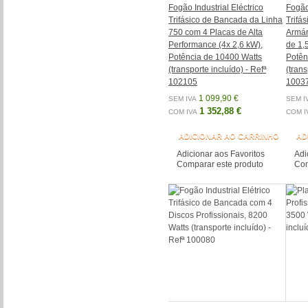
Fogão Industrial Eléctrico
Fogão 
Trifásico de Bancada da Linha
Trifá
750 com 4 Placas de Alta
Armár
Performance (4x 2,6 kW),
de 1,
Potência de 10400 Watts
Potên
(transporte incluído) - Refª
(trans
102105
1003
1 099,90 €
SEM IVA
SEM I
1 352,88 €
COM IVA
COM I
ADICIONAR AO CARRINHO
AD
Adicionar aos Favoritos
Adi
Comparar este produto
Com