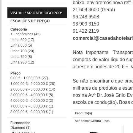
baixo, enviaremos nova ref
21 604 3600 (Geral)
VISUALIZAR CATÁLOGO POR:
96 248 6508
ESCALÕES DE PREÇO
93 909 3150
Categoria
91 422 2119
+ Económicos
(45)
comercial@casadahotelar
Linha 600
(17)
Linha 650
(5)
Linha 700
(20)
Nota importante: Transport
Linha 750
(8)
compras de valor líquido sup
Linha 900
(12)
acrescem portes de 20 € + I
Preço
0,00 €
-
1 000,00 €
(27)
Se não encontrar o que proc
1 000,00 €
-
2 000,00 €
(28)
milhares de produtos e estam
2 000,00 €
-
3 000,00 €
(14)
nos na Avª Dr. José Grilo Ev
3 000,00 €
-
4 000,00 €
(5)
4 000,00 €
-
5 000,00 €
(2)
escola de condução). Boas 
7 000,00 €
-
8 000,00 €
(1)
8 000,00 €
-
9 000,00 €
(1)
Produto(s)
Ver como:
Grelha
Lista
Fornecedor
Diamond
(1)