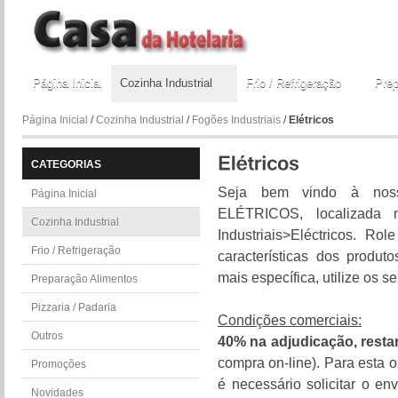
Página Inicial
Cozinha Industrial
Frio / Refrigeração
Prep
Página Inicial
/
Cozinha Industrial
/
Fogões Industriais
/
Elétricos
CATEGORIAS
Seja bem vindo à no
Página Inicial
ELÉTRICOS, localizada n
Cozinha Industrial
Industriais>Eléctricos. Ro
Frio / Refrigeração
características dos produt
mais específica, utilize os 
Preparação Alimentos
Pizzaria / Padaria
Condições comerciais:
Outros
40% na adjudicação, resta
compra on-line). Para esta
Promoções
é necessário solicitar o e
Novidades