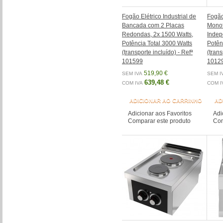
Fogão Elétrico Industrial de
Fogão 
Bancada com 2 Placas
Monof
Redondas, 2x 1500 Watts,
Indep
Potência Total 3000 Watts
Potên
(transporte incluído) - Refª
(trans
101599
1012
519,90 €
SEM IVA
SEM I
639,48 €
COM IVA
COM I
ADICIONAR AO CARRINHO
AD
Adicionar aos Favoritos
Adi
Comparar este produto
Com