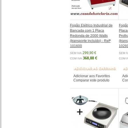
Fogão Elétrico Industrial de
Fogão
Bancada com 1 Placa
Placa
Redonda de 2000 Watts
Profi
(transporte incluído) - Refª
(trans
101600
1029
299,90 €
SEM IVA
SEM I
368,88 €
COM IVA
COM I
ADICIONAR AO CARRINHO
AD
Adicionar aos Favoritos
Adi
Comparar este produto
Com