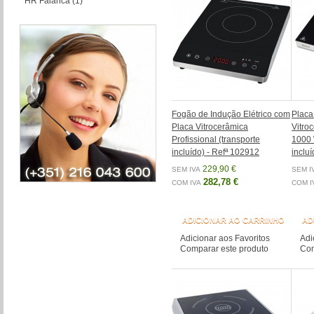
HR Faianca
(1)
Fogão de Indução Elétrico com
Placa
Placa Vitrocerâmica
Vitro
Profissional (transporte
1000 
incluído) - Refª 102912
inclu
229,90 €
SEM IVA
SEM I
282,78 €
COM IVA
COM I
ADICIONAR AO CARRINHO
AD
Adicionar aos Favoritos
Adi
Comparar este produto
Com