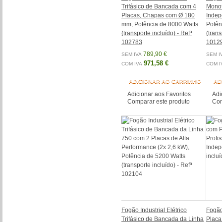
Trifásico de Bancada com 4
Monof
Placas, Chapas com Ø 180
Indep
mm, Potência de 8000 Watts
Potên
(transporte incluído) - Refª
(trans
102783
1012
789,90 €
SEM IVA
SEM I
971,58 €
COM IVA
COM I
ADICIONAR AO CARRINHO
AD
Adicionar aos Favoritos
Adi
Comparar este produto
Com
Fogão Industrial Elétrico
Fogão
Trifásico de Bancada da Linha
Placa