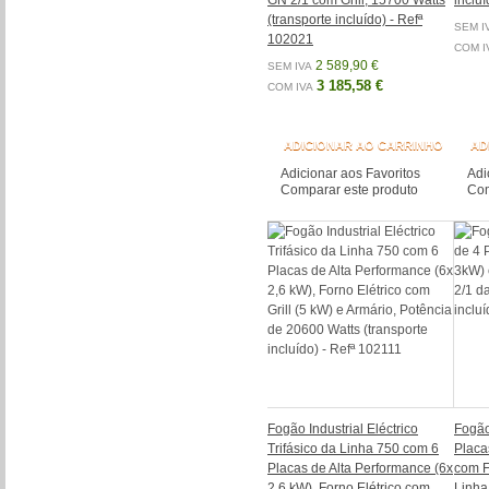
GN 2/1 com Grill, 15700 Watts
inclu
(transporte incluído) - Refª
SEM I
102021
COM I
2 589,90 €
SEM IVA
3 185,58 €
COM IVA
ADICIONAR AO CARRINHO
AD
Adicionar aos Favoritos
Adi
Comparar este produto
Com
Fogão Industrial Eléctrico
Fogão 
Trifásico da Linha 750 com 6
Placa
Placas de Alta Performance (6x
com F
2,6 kW), Forno Elétrico com
Linha