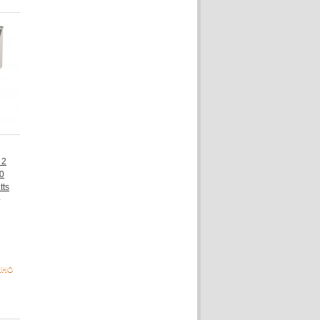
 2
0
tts
NHO