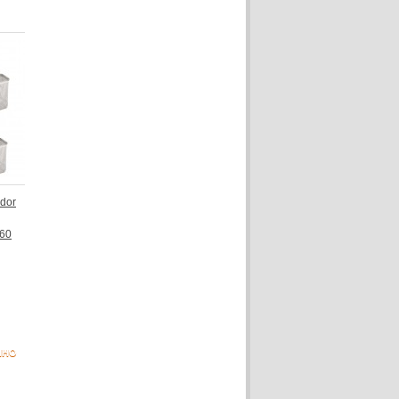
edor
160
NHO