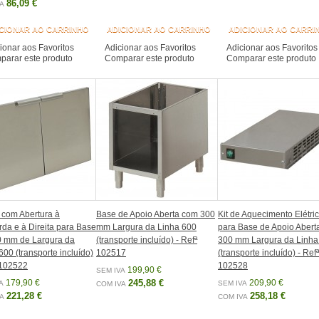
86,09 €
A
CIONAR AO CARRINHO
ADICIONAR AO CARRINHO
ADICIONAR AO CARRI
ionar aos Favoritos
Adicionar aos Favoritos
Adicionar aos Favoritos
arar este produto
Comparar este produto
Comparar este produto
 com Abertura à
Base de Apoio Aberta com 300
Kit de Aquecimento Elétri
da e à Direita para Base
mm Largura da Linha 600
para Base de Apoio Abert
0 mm de Largura da
(transporte incluído) - Refª
300 mm Largura da Linha
600 (transporte incluído)
102517
(transporte incluído) - Refª
 102522
102528
199,90 €
SEM IVA
179,90 €
245,88 €
209,90 €
A
SEM IVA
COM IVA
221,28 €
258,18 €
A
COM IVA