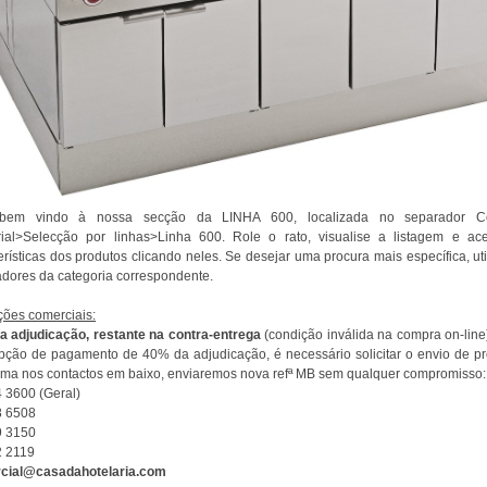
bem vindo à nossa secção da LINHA 600, localizada no separador C
trial>Selecção por linhas>Linha 600. Role o rato, visualise a listagem e ac
erísticas dos produtos clicando neles. Se desejar uma procura mais específica, uti
dores da categoria correspondente.
ões comerciais:
a adjudicação, restante na contra-entrega
(condição inválida na compra on-line
pção de pagamento de 40% da adjudicação, é necessário solicitar o envio de p
rma nos contactos em baixo, enviaremos nova refª MB sem qualquer compromisso:
 3600 (Geral)
8 6508
9 3150
2 2119
cial@casadahotelaria.com