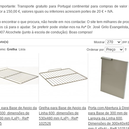
mportante: Transporte gratuito para Portugal continental para compras de valor 
or a 150,00 €, valores iguais ou inferiores acrescem portes de 20 € + IVA.
 encontrar o que procura, não hesite em nos contactar. O site tem milhares de pro
s cá para o ajudar. Se preferir pode visitar-nos na Avª Dr. José Grilo Evangelista,
07 Alcochete (junto à escola de condução). Boas compras!
uto(s)
por 
Mostrar
omo:
Grelha
Lista
Ordenar por
 para Base de Apoio da
Grelha para Base de Apoio da
Porta com Abertura à Dire
600, dimensões de
Linha 600, dimensões de
para Base de 300 mm de
0 mm (LxP) - Refª
530x480 mm (LxP) - Refª
Largura da Linha 600,
5
102526
Dimensões de 300x40x4
mm (LxPxA) - Refª 10251