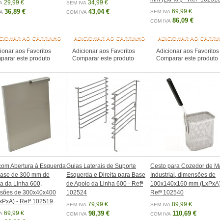
29,99 €
34,99 €
A
SEM IVA
36,89 €
43,04 €
69,99 €
SEM IVA
A
COM IVA
86,09 €
COM IVA
CIONAR AO CARRINHO
ADICIONAR AO CARRINHO
ADICIONAR AO CARRI
ionar aos Favoritos
Adicionar aos Favoritos
Adicionar aos Favoritos
arar este produto
Comparar este produto
Comparar este produto
com Abertura à Esquerda
Guias Laterais de Suporte
Cesto para Cozedor de M
Base de 300 mm de
Esquerda e Direita para Base
Industrial, dimensões de
a da Linha 600,
de Apoio da Linha 600 - Refª
100x140x160 mm (LxPxA)
sões de 300x40x400
102524
Refª 102540
PxA) - Refª 102519
79,99 €
89,99 €
SEM IVA
SEM IVA
69,99 €
98,39 €
110,69 €
A
COM IVA
COM IVA