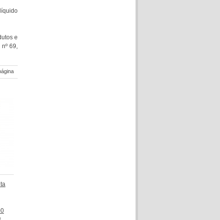
líquido
dutos e
 nº 69,
página
ita
00
8