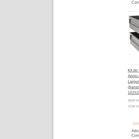
Comp
Kit de
Apoio
Largur
(transp
10252
SEM IV
COM IV
ADI
Adic
Comp