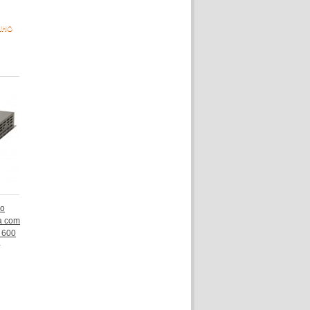
NHO
co
a com
 600