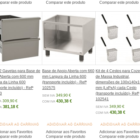
arar este produto
Comparar este produto
Comparar este produto
 2 Gavetas para Base de
Base de Apoio Aberta com 660
Kit de 4 Cestos para Coz
 Aberta com 600 mm
mm Largura da Linha 600
de Massa Industrial,
a da Linha 600
(transporte incluído) - Refª
dimensões de 100x140x
orte incluído) - Refª
102575
mm (LxPxA) cada Cesto
3
(transporte incluído)- Refª
349,90 €
SEM IVA
102541
309,90 €
430,38 €
A
COM IVA
381,18 €
349,90 €
SEM IVA
A
430,38 €
COM IVA
CIONAR AO CARRINHO
ADICIONAR AO CARRINHO
ADICIONAR AO CARRI
ionar aos Favoritos
Adicionar aos Favoritos
Adicionar aos Favoritos
arar este produto
Comparar este produto
Comparar este produto