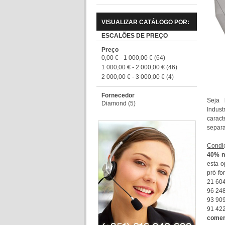
VISUALIZAR CATÁLOGO POR:
ESCALÕES DE PREÇO
Preço
0,00 €
-
1 000,00 €
(64)
1 000,00 €
-
2 000,00 €
(46)
2 000,00 €
-
3 000,00 €
(4)
Fornecedor
Seja 
Diamond
(5)
Indus
caract
separa
Condiç
40% n
esta o
pró-fo
21 604
96 24
93 90
91 42
comer