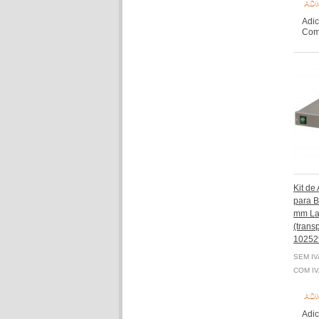
ADI
Adic
Comp
Kit de
para 
mm La
(transp
10252
SEM IV
COM IV
ADI
Adic