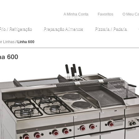
A Minha Conta
Favoritos
O Meu Ca
Frio / Refrigeração
Preparação Alimentos
Pizzaria / Padaria
r Linhas
/
Linha 600