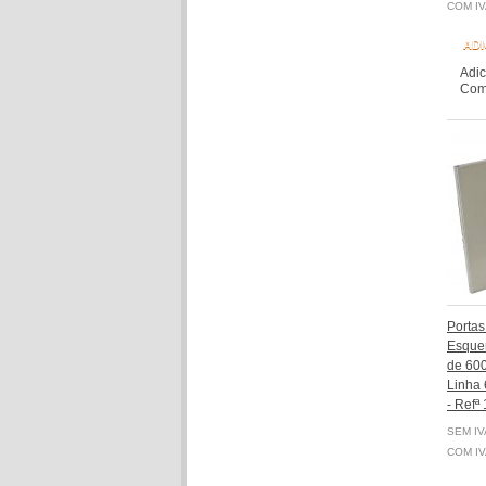
COM IV
ADI
Adic
Comp
Portas
Esquer
de 60
Linha 
- Refª
SEM IV
COM IV