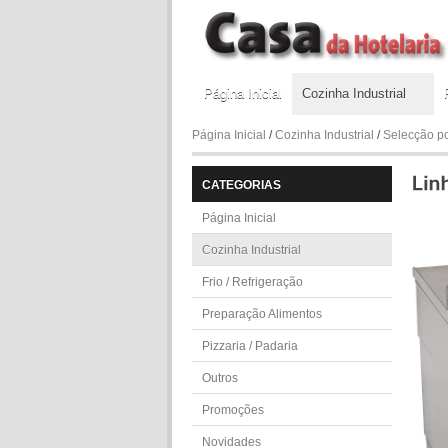
Página Inicial
Cozinha Industrial
Página Inicial
/
Cozinha Industrial
/
Selecção po
CATEGORIAS
Página Inicial
Cozinha Industrial
Frio / Refrigeração
Preparação Alimentos
Pizzaria / Padaria
Outros
Promoções
Novidades