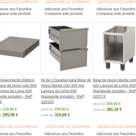
CIONAR AO CARRINHO
ADICIONAR AO CARRINHO
ADICIONAR AO CARRI
ionar aos Favoritos
Adicionar aos Favoritos
Adicionar aos Favoritos
arar este produto
Comparar este produto
Comparar este produto
 Aquecimento Elétrico
Kit de 2 Gavetas para Base de
Base de Apoio Aberta co
Base de Apoio com 600
Apoio Aberta com 300 mm
mm Largura da Linha 600
rgura da Linha 600
Largura da Linha 600
(transporte incluído) - Refª
orte incluído) - Refª
(transporte incluído) - Refª
102574
9
102520
309,90 €
SEM IVA
239,90 €
259,90 €
381,18 €
A
SEM IVA
COM IVA
295,08 €
319,68 €
A
COM IVA
CIONAR AO CARRINHO
ADICIONAR AO CARRINHO
ADICIONAR AO CARRI
ionar aos Favoritos
Adicionar aos Favoritos
Adicionar aos Favoritos