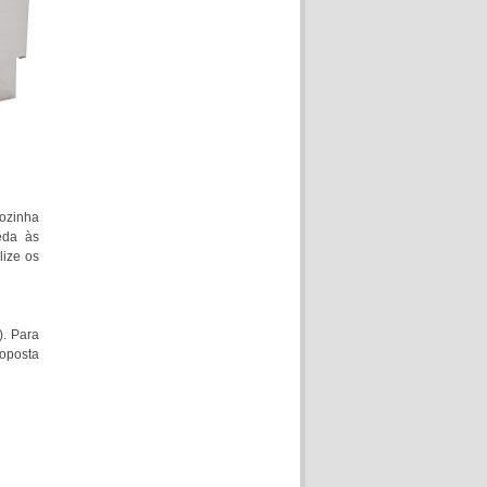
ozinha
eda às
lize os
). Para
roposta