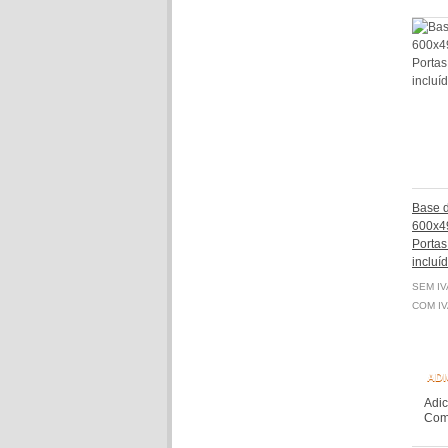
Base 
600x4
Portas
incluí
SEM IV
COM IV
ADI
Adic
Comp