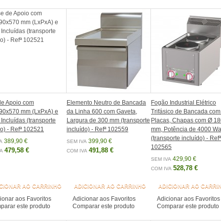
de Apoio com
Elemento Neutro de Bancada
Fogão Industrial Elétrico
90x570 mm (LxPxA) e
da Linha 600 com Gaveta,
Trifásico de Bancada com
 Incluídas (transporte
Largura de 300 mm (transporte
Placas, Chapas com Ø 18
do) - Refª 102521
incluído) - Refª 102559
mm, Potência de 4000 Wa
(transporte incluído) - Refª
389,90 €
399,90 €
A
SEM IVA
102565
479,58 €
491,88 €
A
COM IVA
429,90 €
SEM IVA
528,78 €
COM IVA
CIONAR AO CARRINHO
ADICIONAR AO CARRINHO
ADICIONAR AO CARRI
ionar aos Favoritos
Adicionar aos Favoritos
Adicionar aos Favoritos
arar este produto
Comparar este produto
Comparar este produto