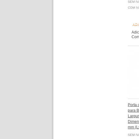
SEM IV
COM IV
ADI
Adic
Comp
Porta 
para 
Largur
Dimen
mm (Lx
SEM IV