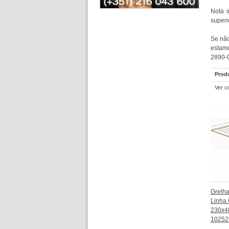
Nota i
superi
Se não
estamo
2890-0
Prod
Ver c
Grelha
Linha 
230x48
10252