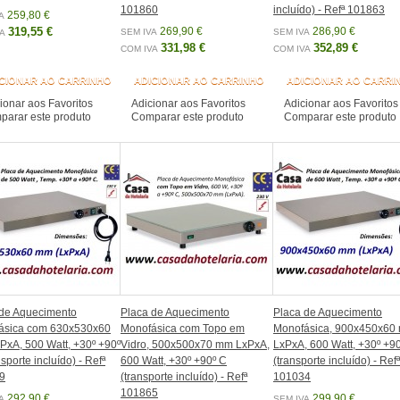
101860
incluído) - Refª 101863
259,80 €
A
319,55 €
269,90 €
286,90 €
SEM IVA
SEM IVA
A
331,98 €
352,89 €
COM IVA
COM IVA
CIONAR AO CARRINHO
ADICIONAR AO CARRINHO
ADICIONAR AO CARRI
ionar aos Favoritos
Adicionar aos Favoritos
Adicionar aos Favoritos
arar este produto
Comparar este produto
Comparar este produto
 de Aquecimento
Placa de Aquecimento
Placa de Aquecimento
ásica com 630x530x60
Monofásica com Topo em
Monofásica, 900x450x60
xA, 500 Watt, +30º +90º
Vidro, 500x500x70 mm LxPxA,
LxPxA, 600 Watt, +30º +9
sporte incluído) - Refª
600 Watt, +30º +90º C
(transporte incluído) - Refª
9
(transporte incluído) - Refª
101034
101865
292,90 €
299,90 €
A
SEM IVA