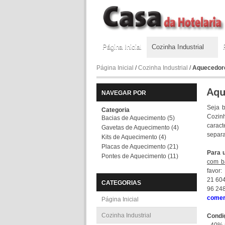
Página Inicial
Cozinha Industrial
Página Inicial
/
Cozinha Industrial
/
Aquecedor
NAVEGAR POR
Seja 
Categoria
Cozin
Bacias de Aquecimento
(5)
caract
Gavetas de Aquecimento
(4)
separa
Kits de Aquecimento
(4)
Placas de Aquecimento
(21)
Para 
Pontes de Aquecimento
(11)
com b
favor:
21 60
CATEGORIAS
96 24
comer
Página Inicial
Cozinha Industrial
Condi