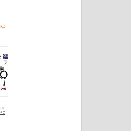
NHO
 mm
0º C