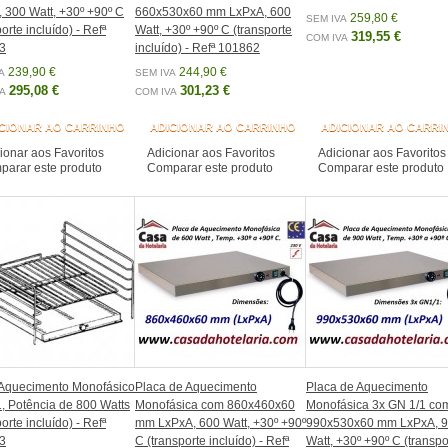
 300 Watt, +30º +90º C
660x530x60 mm LxPxA, 600
259,80 €
SEM IVA
orte incluído) - Refª
Watt, +30º +90º C (transporte
319,55 €
COM IVA
3
incluído) - Refª 101862
239,90 €
244,90 €
A
SEM IVA
295,08 €
301,23 €
A
COM IVA
CIONAR AO CARRINHO
ADICIONAR AO CARRINHO
ADICIONAR AO CARRI
ionar aos Favoritos
Adicionar aos Favoritos
Adicionar aos Favoritos
arar este produto
Comparar este produto
Comparar este produto
 Aquecimento Monofásico
Placa de Aquecimento
Placa de Aquecimento
, Potência de 800 Watts
Monofásica com 860x460x60
Monofásica 3x GN 1/1 co
orte incluído) - Refª
mm LxPxA, 600 Watt, +30º +90º
990x530x60 mm LxPxA, 
3
C (transporte incluído) - Refª
Watt, +30º +90º C (transpo