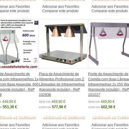
ionar aos Favoritos
Adicionar aos Favoritos
Adicionar aos Favoritos
arar este produto
Comparar este produto
Comparar este produto
 de Aquecimento de
Placa de Aquecimento de
Ponte de Aquecimento de
a com Infravermelhos 1x
Alimentos Profissional com 2
Comida com duas Lâmpa
com Base Aquecida, 600
Lâmpadas de Infravermelhos
Infravermelhas 2x 250 Wa
nsporte incluído) - Refª
(transporte incluído) - Refª
(transporte incluído) - Refª
9
102938
101027
449,90 €
469,90 €
489,90 €
A
SEM IVA
SEM IVA
553,38 €
577,98 €
602,58 €
A
COM IVA
COM IVA
CIONAR AO CARRINHO
ADICIONAR AO CARRINHO
ADICIONAR AO CARRI
ionar aos Favoritos
Adicionar aos Favoritos
Adicionar aos Favoritos