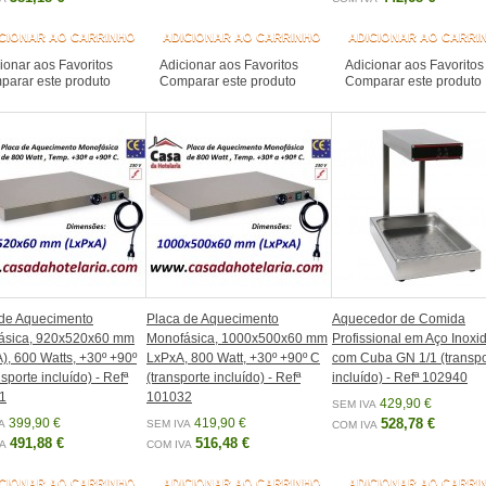
CIONAR AO CARRINHO
ADICIONAR AO CARRINHO
ADICIONAR AO CARRI
ionar aos Favoritos
Adicionar aos Favoritos
Adicionar aos Favoritos
arar este produto
Comparar este produto
Comparar este produto
 de Aquecimento
Placa de Aquecimento
Aquecedor de Comida
ásica, 920x520x60 mm
Monofásica, 1000x500x60 mm
Profissional em Aço Inoxi
), 600 Watts, +30º +90º
LxPxA, 800 Watt, +30º +90º C
com Cuba GN 1/1 (transpo
sporte incluído) - Refª
(transporte incluído) - Refª
incluído) - Refª 102940
1
101032
429,90 €
SEM IVA
399,90 €
419,90 €
528,78 €
A
SEM IVA
COM IVA
491,88 €
516,48 €
A
COM IVA
CIONAR AO CARRINHO
ADICIONAR AO CARRINHO
ADICIONAR AO CARRI