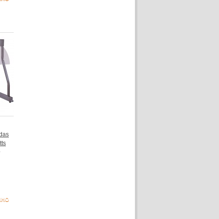
das
tts
NHO