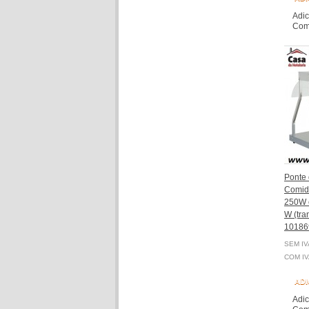
Adic
Comp
Ponte
Comid
250W 
W (tra
10186
SEM IV
COM IV
ADI
Adic