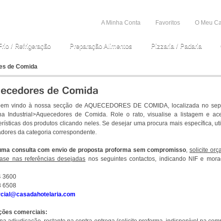
A Minha Conta
Favoritos
O Meu Ca
Frio / Refrigeração
Preparação Alimentos
Pizzaria / Padaria
es de Comida
bem vindo à nossa secção de AQUECEDORES DE COMIDA, localizada no sep
ha Industrial>Aquecedores de Comida. Role o rato, visualise a listagem e ac
erísticas dos produtos clicando neles. Se desejar uma procura mais específica, uti
dores da categoria correspondente.
uma consulta com envio de proposta proforma sem compromisso
,
solicite or
ase nas referências desejadas
nos seguintes contactos, indicando NIF e mora
4 3600
8 6508
cial@casadahotelaria.com
ções comerciais: