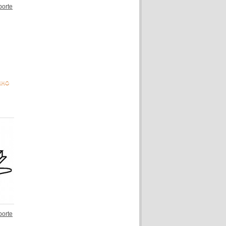
porte
NHO
porte