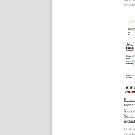
COM IV
ADI
Adic
Comp
Bacia
Monofá
Saltea
Watts,
incluí
SEM IV
COM IV