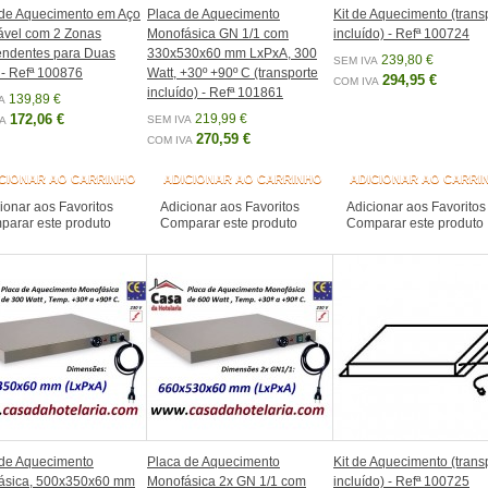
 de Aquecimento em Aço
Placa de Aquecimento
Kit de Aquecimento (trans
ável com 2 Zonas
Monofásica GN 1/1 com
incluído) - Refª 100724
endentes para Duas
330x530x60 mm LxPxA, 300
239,80 €
SEM IVA
 - Refª 100876
Watt, +30º +90º C (transporte
294,95 €
COM IVA
incluído) - Refª 101861
139,89 €
A
172,06 €
219,99 €
SEM IVA
A
270,59 €
COM IVA
CIONAR AO CARRINHO
ADICIONAR AO CARRINHO
ADICIONAR AO CARRI
ionar aos Favoritos
Adicionar aos Favoritos
Adicionar aos Favoritos
arar este produto
Comparar este produto
Comparar este produto
 de Aquecimento
Placa de Aquecimento
Kit de Aquecimento (trans
ásica, 500x350x60 mm
Monofásica 2x GN 1/1 com
incluído) - Refª 100725