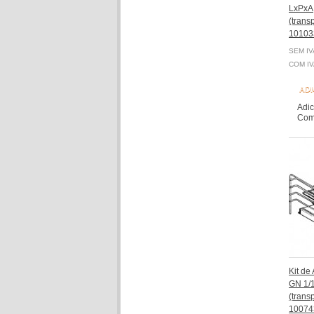
LxPxA,
(transp
10103
SEM IV
COM IV
ADI
Adic
Comp
Kit de
GN 1/1
(transp
10074