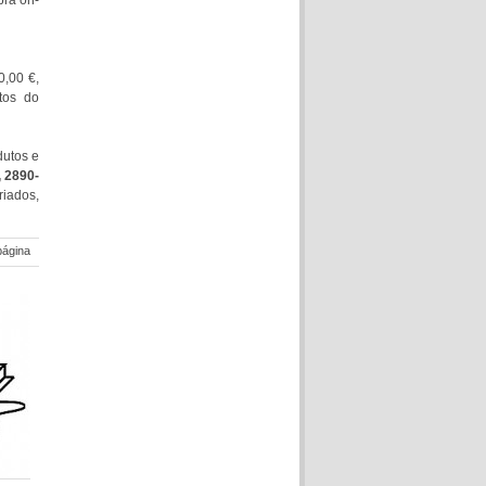
pra on-
0,00 €,
tos do
dutos e
, 2890-
iados,
página