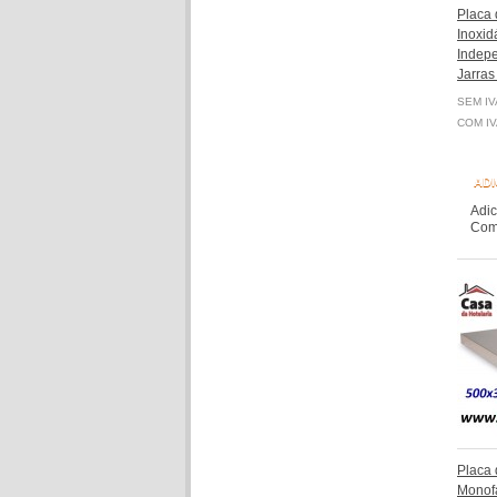
Placa
Inoxid
Indep
Jarras
SEM IV
COM IV
ADI
Adic
Comp
Placa
Monof