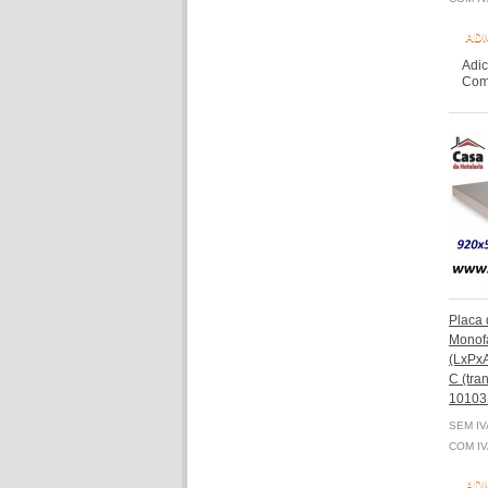
ADI
Adic
Comp
Placa
Monof
(LxPxA
C (tran
10103
SEM IV
COM IV
ADI