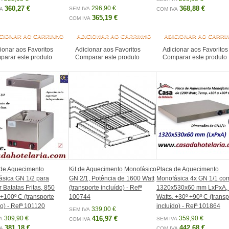
360,27 €
296,90 €
368,88 €
SEM IVA
A
COM IVA
365,19 €
COM IVA
CIONAR AO CARRINHO
ADICIONAR AO CARRINHO
ADICIONAR AO CARRI
ionar aos Favoritos
Adicionar aos Favoritos
Adicionar aos Favoritos
arar este produto
Comparar este produto
Comparar este produto
 de Aquecimento
Kit de Aquecimento Monofásico
Placa de Aquecimento
sica GN 1/2 para
GN 2/1, Potência de 1600 Watt
Monofásica 4x GN 1/1 co
r Batatas Fritas, 850
(transporte incluído) - Refª
1320x530x60 mm LxPxA,
 +100º C (transporte
100744
Watts, +30º +90º C (transp
do) - Refª 101120
incluído) - Refª 101864
339,00 €
SEM IVA
309,90 €
416,97 €
359,90 €
A
SEM IVA
COM IVA
381,18 €
442,68 €
A
COM IVA