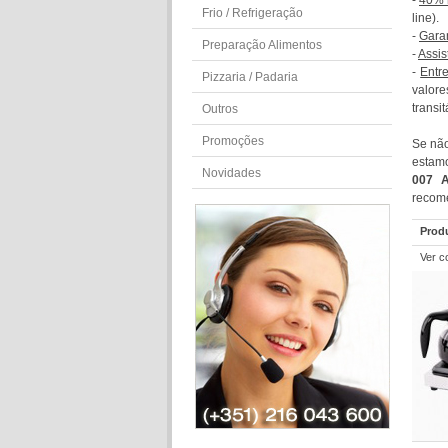
-
40% n
Frio / Refrigeração
line).
-
Gara
Preparação Alimentos
-
Assis
-
Entr
Pizzaria / Padaria
valor
transit
Outros
Promoções
Se não
estamo
Novidades
007 A
recome
Prod
Ver c