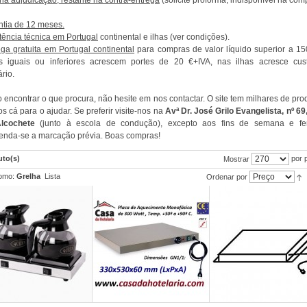
a adjudicação, restante na contra-entrega
(solicite proforma, indisponível na com
ntia de 12 meses.
tência técnica em Portugal
continental e ilhas (ver condições).
ega gratuita em Portugal continental
para compras de valor líquido superior a 15
es iguais ou inferiores acrescem portes de 20 €+IVA, nas ilhas acresce cus
ário.
 encontrar o que procura, não hesite em nos contactar. O site tem milhares de pro
s cá para o ajudar. Se preferir visite-nos na
Avª Dr. José Grilo Evangelista, nº 69
lcochete
(junto à escola de condução), excepto aos fins de semana e fer
nda-se a marcação prévia. Boas compras!
uto(s)
por 
Mostrar
omo:
Grelha
Lista
Ordenar por