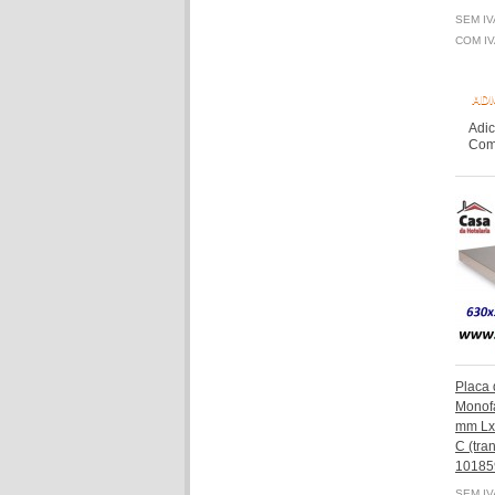
SEM IV
COM IV
ADI
Adic
Comp
Placa
Monof
mm LxP
C (tran
10185
SEM IV