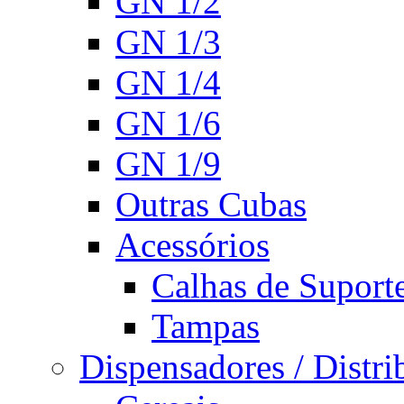
GN 1/2
GN 1/3
GN 1/4
GN 1/6
GN 1/9
Outras Cubas
Acessórios
Calhas de Suport
Tampas
Dispensadores / Distri